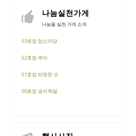
나눔실천가게
나눔을 실천 가게 소개
53호점 암소마당
52호점 루비
51호점 따뜻한 손
50호점 송이족발