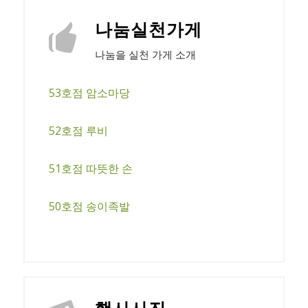
나눔실천가게
나눔을 실천 가게 소개
53호점 암소마당
52호점 루비
51호점 따뜻한 손
50호점 송이족발