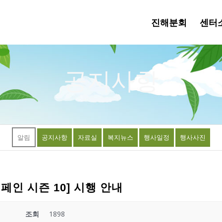
진해분회
센터
공지사항
알림
공지사항
자료실
복지뉴스
행사일정
행사사진
인 시즌 10] 시행 안내
조회
1898