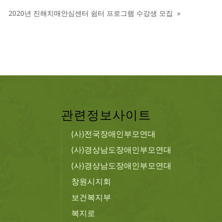
2020년 진해치매안심센터 쉼터 프로그램 수강생 모집
»
관련정보사이트
(사)전국장애인부모연대
(사)경상남도장애인부모연대
(사)경상남도장애인부모연대
창원시지회
보건복지부
복지로