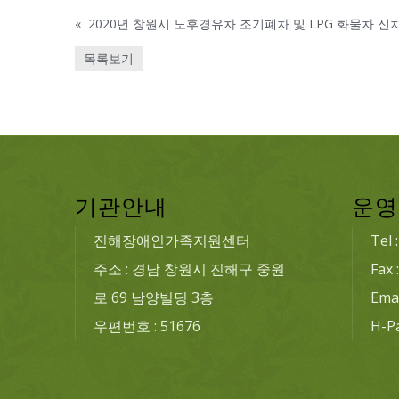
«
2020년 창원시 노후경유차 조기폐차 및 LPG 화물차 
목록보기
기관안내
운영
진해장애인가족지원센터
Tel 
주소 : 경남 창원시 진해구 중원
Fax 
로 69 남양빌딩 3층
Emai
우편번호 : 51676
H-P