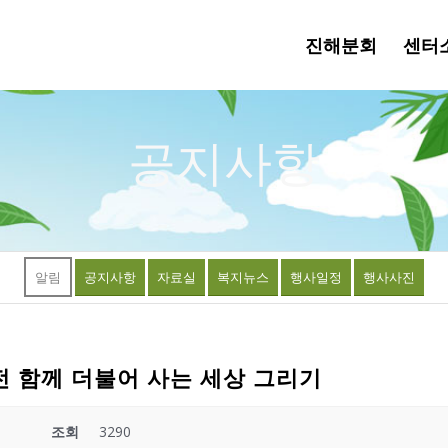
진해분회
센터
공지사항
알림
공지사항
자료실
복지뉴스
행사일정
행사사진
전 함께 더불어 사는 세상 그리기
조회
3290