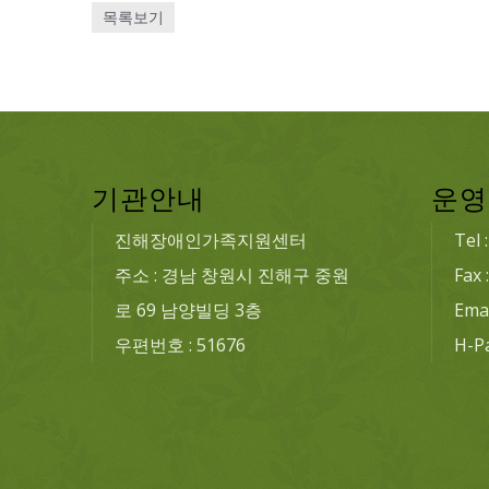
목록보기
기관안내
운영
진해장애인가족지원센터
Tel 
주소 : 경남 창원시 진해구 중원
Fax 
로 69 남양빌딩 3층
Emai
우편번호 : 51676
H-P