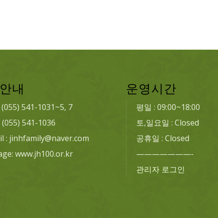
안내
운영시간
: (055) 541-1031~5, 7
평일 : 09:00~18:00
: (055) 541-1036
토,일요일 : Closed
l : jinhfamily@naver.com
공휴일 : Closed
age: www.jh100.or.kr
———————-
관리자 로그인