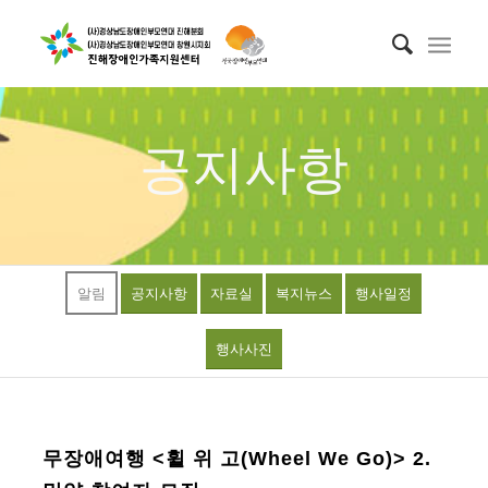
공지사항
알림
공지사항
자료실
복지뉴스
행사일정
행사사진
무장애여행 <휠 위 고(Wheel We Go)> 2.