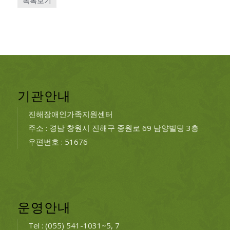
목록보기
기관안내
진해장애인가족지원센터
주소 : 경남 창원시 진해구 중원로 69 남양빌딩 3층
우편번호 : 51676
운영안내
Tel : (055) 541-1031~5, 7