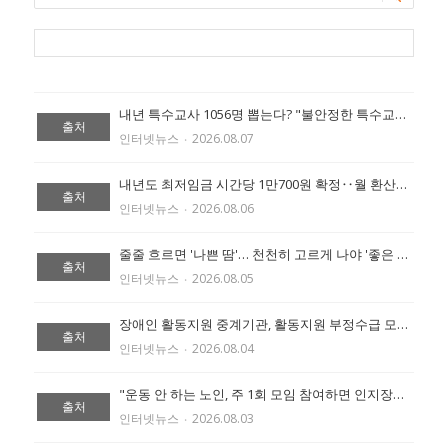
내년 특수교사 1056명 뽑는다? "불안정한 특수교육 반복" 확대 촉구 (출처:에이블 뉴스)
출처
인터넷뉴스
‧
2026.08.07
내년도 최저임금 시간당 1만700원 확정‥월 환산액 223만6300원 (출처:에이블 뉴스)
출처
인터넷뉴스
‧
2026.08.06
줄줄 흐르면 '나쁜 땀'… 천천히 고르게 나야 '좋은 땀' (출처:에이블 뉴스)
출처
인터넷뉴스
‧
2026.08.05
장애인 활동지원 중계기관, 활동지원 부정수급 모니터링 철저히 해야 (출처:에이블 뉴스)
출처
인터넷뉴스
‧
2026.08.04
"운동 안 하는 노인, 주 1회 모임 참여하면 인지장애 위험 절반 낮아" (출처:에이블 뉴스)
출처
인터넷뉴스
‧
2026.08.03