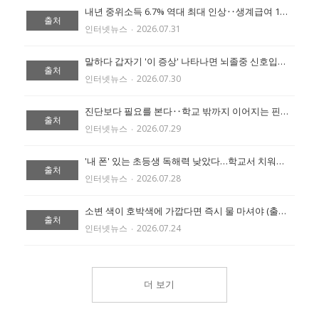
내년 중위소득 6.7% 역대 최대 인상‥생계급여 1인가구 87만원 (출처:에이블 뉴스)
출처
인터넷뉴스
‧
2026.07.31
말하다 갑자기 '이 증상' 나타나면 뇌졸중 신호입니다 (출처:에이블 뉴스)
출처
인터넷뉴스
‧
2026.07.30
진단보다 필요를 본다‥학교 밖까지 이어지는 핀란드 통합교육 (출처:에이블 뉴스)
출처
인터넷뉴스
‧
2026.07.29
'내 폰' 있는 초등생 독해력 낮았다…학교서 치워도 점수 비슷 (출처:조선일보)
출처
인터넷뉴스
‧
2026.07.28
소변 색이 호박색에 가깝다면 즉시 물 마셔야 (출처:에이블 뉴스)
출처
인터넷뉴스
‧
2026.07.24
더 보기