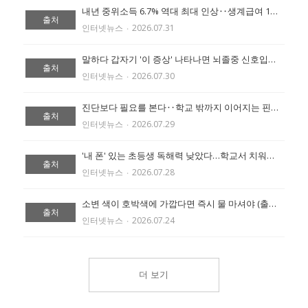
내년 중위소득 6.7% 역대 최대 인상‥생계급여 1인가구 87만원 (출처:에이블 뉴스)
출처
인터넷뉴스
‧
2026.07.31
말하다 갑자기 '이 증상' 나타나면 뇌졸중 신호입니다 (출처:에이블 뉴스)
출처
인터넷뉴스
‧
2026.07.30
진단보다 필요를 본다‥학교 밖까지 이어지는 핀란드 통합교육 (출처:에이블 뉴스)
출처
인터넷뉴스
‧
2026.07.29
'내 폰' 있는 초등생 독해력 낮았다…학교서 치워도 점수 비슷 (출처:조선일보)
출처
인터넷뉴스
‧
2026.07.28
소변 색이 호박색에 가깝다면 즉시 물 마셔야 (출처:에이블 뉴스)
출처
인터넷뉴스
‧
2026.07.24
더 보기