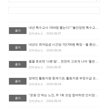
내년 특수교사 1056명 뽑는다? "불안정한 특수교육 반복" 확대 촉구 (출처:에이블 뉴스)
출처
인터넷뉴스
‧
2026.08.07
내년도 최저임금 시간당 1만700원 확정‥월 환산액 223만6300원 (출처:에이블 뉴스)
출처
인터넷뉴스
‧
2026.08.06
줄줄 흐르면 '나쁜 땀'… 천천히 고르게 나야 '좋은 땀' (출처:에이블 뉴스)
출처
인터넷뉴스
‧
2026.08.05
장애인 활동지원 중계기관, 활동지원 부정수급 모니터링 철저히 해야 (출처:에이블 뉴스)
출처
인터넷뉴스
‧
2026.08.04
"운동 안 하는 노인, 주 1회 모임 참여하면 인지장애 위험 절반 낮아" (출처:에이블 뉴스)
출처
인터넷뉴스
‧
2026.08.03