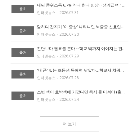
내년 중위소득 6.7% 역대 최대 인상‥생계급여 1인가구 87만원 (출처:에이블 뉴스)
출처
인터넷뉴스
‧
2026.07.31
말하다 갑자기 '이 증상' 나타나면 뇌졸중 신호입니다 (출처:에이블 뉴스)
출처
인터넷뉴스
‧
2026.07.30
진단보다 필요를 본다‥학교 밖까지 이어지는 핀란드 통합교육 (출처:에이블 뉴스)
출처
인터넷뉴스
‧
2026.07.29
'내 폰' 있는 초등생 독해력 낮았다…학교서 치워도 점수 비슷 (출처:조선일보)
출처
인터넷뉴스
‧
2026.07.28
소변 색이 호박색에 가깝다면 즉시 물 마셔야 (출처:에이블 뉴스)
출처
인터넷뉴스
‧
2026.07.24
더 보기