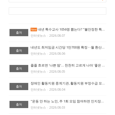
내년 특수교사 1056명 뽑는다? "불안정한 특수교육 반복" 확대 촉구 (출처:에이블 뉴스)
New
출처
인터넷뉴스
‧
2026.08.07
내년도 최저임금 시간당 1만700원 확정‥월 환산액 223만6300원 (출처:에이블 뉴스)
출처
인터넷뉴스
‧
2026.08.06
줄줄 흐르면 '나쁜 땀'… 천천히 고르게 나야 '좋은 땀' (출처:에이블 뉴스)
출처
인터넷뉴스
‧
2026.08.05
장애인 활동지원 중계기관, 활동지원 부정수급 모니터링 철저히 해야 (출처:에이블 뉴스)
출처
인터넷뉴스
‧
2026.08.04
"운동 안 하는 노인, 주 1회 모임 참여하면 인지장애 위험 절반 낮아" (출처:에이블 뉴스)
출처
인터넷뉴스
‧
2026.08.03