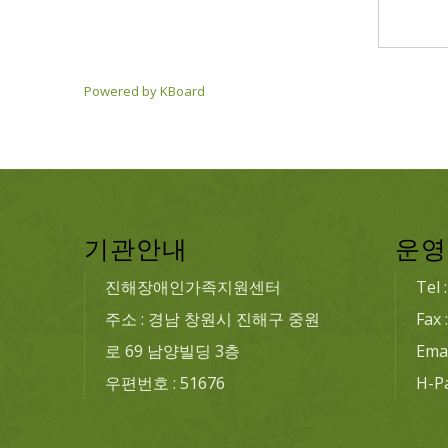
Powered by KBoard
기관안내
운영
진해장애인가족지원센터
Tel 
주소 : 경남 창원시 진해구 중원
Fax 
로 69 남양빌딩 3층
Emai
우편번호 : 51676
H-P