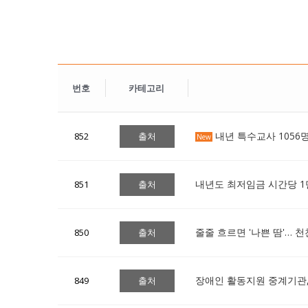
번호
카테고리
내년 특수교사 1056명
852
출처
New
내년도 최저임금 시간당 1만
851
출처
줄줄 흐르면 '나쁜 땀'… 천
850
출처
장애인 활동지원 중계기관,
849
출처