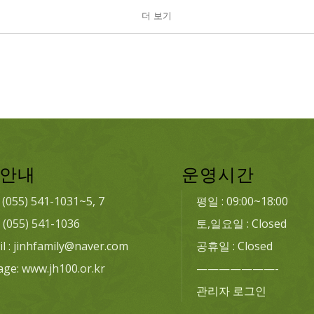
더 보기
안내
운영시간
: (055) 541-1031~5, 7
평일 : 09:00~18:00
: (055) 541-1036
토,일요일 : Closed
l : jinhfamily@naver.com
공휴일 : Closed
age: www.jh100.or.kr
———————-
관리자 로그인