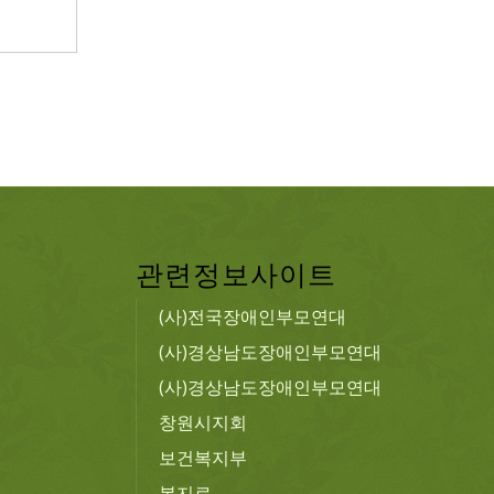
관련정보사이트
(사)전국장애인부모연대
(사)경상남도장애인부모연대
(사)경상남도장애인부모연대
창원시지회
보건복지부
복지로