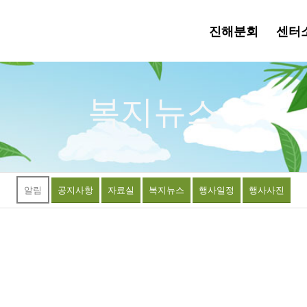
진해분회
센터
복지뉴스
알림
공지사항
자료실
복지뉴스
행사일정
행사사진