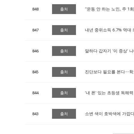
"운동 안 하는 노인, 주 
848
출처
내년 중위소득 6.7% 역대
847
출처
말하다 갑자기 '이 증상' 
846
출처
진단보다 필요를 본다‥학교
845
출처
'내 폰' 있는 초등생 독해
844
출처
소변 색이 호박색에 가깝다면
843
출처