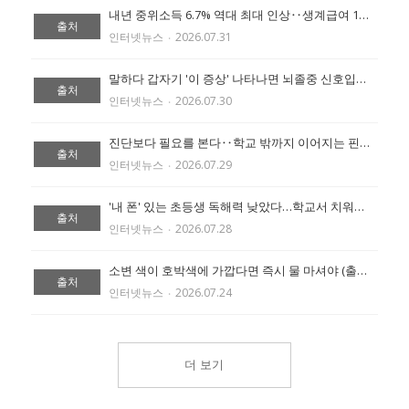
내년 중위소득 6.7% 역대 최대 인상‥생계급여 1인가구 87만원 (출처:에이블 뉴스)
출처
인터넷뉴스
‧
2026.07.31
말하다 갑자기 '이 증상' 나타나면 뇌졸중 신호입니다 (출처:에이블 뉴스)
출처
인터넷뉴스
‧
2026.07.30
진단보다 필요를 본다‥학교 밖까지 이어지는 핀란드 통합교육 (출처:에이블 뉴스)
출처
인터넷뉴스
‧
2026.07.29
'내 폰' 있는 초등생 독해력 낮았다…학교서 치워도 점수 비슷 (출처:조선일보)
출처
인터넷뉴스
‧
2026.07.28
소변 색이 호박색에 가깝다면 즉시 물 마셔야 (출처:에이블 뉴스)
출처
인터넷뉴스
‧
2026.07.24
더 보기