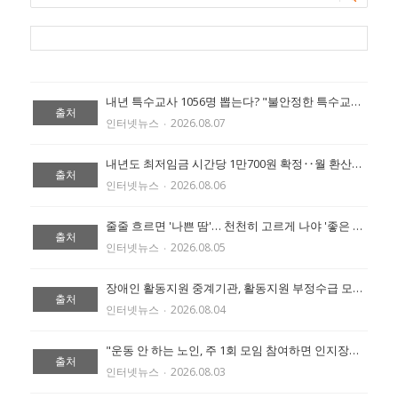
내년 특수교사 1056명 뽑는다? "불안정한 특수교육 반복" 확대 촉구 (출처:에이블 뉴스)
출처
인터넷뉴스
‧
2026.08.07
내년도 최저임금 시간당 1만700원 확정‥월 환산액 223만6300원 (출처:에이블 뉴스)
출처
인터넷뉴스
‧
2026.08.06
줄줄 흐르면 '나쁜 땀'… 천천히 고르게 나야 '좋은 땀' (출처:에이블 뉴스)
출처
인터넷뉴스
‧
2026.08.05
장애인 활동지원 중계기관, 활동지원 부정수급 모니터링 철저히 해야 (출처:에이블 뉴스)
출처
인터넷뉴스
‧
2026.08.04
"운동 안 하는 노인, 주 1회 모임 참여하면 인지장애 위험 절반 낮아" (출처:에이블 뉴스)
출처
인터넷뉴스
‧
2026.08.03