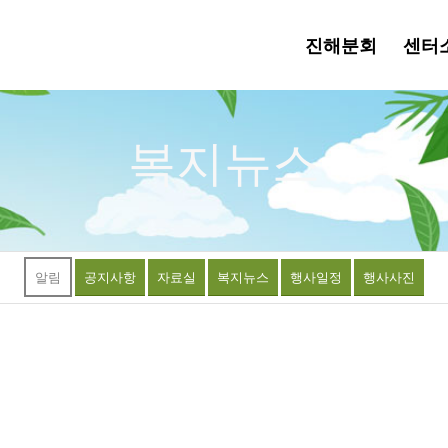
진해분회
센터
복지뉴스
알림
공지사항
자료실
복지뉴스
행사일정
행사사진