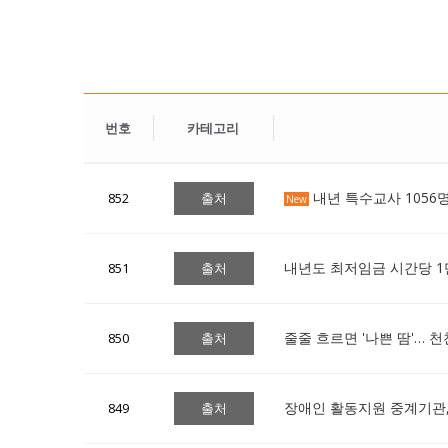
번호
카테고리
내년 특수교사 1056명
852
출처
New
내년도 최저임금 시간당 1만
851
출처
줄줄 흐르면 '나쁜 땀'… 천
850
출처
장애인 활동지원 중계기관,
849
출처