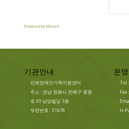
Powered by KBoard
기관안내
운영
진해장애인가족지원센터
Tel 
주소 : 경남 창원시 진해구 중원
Fax 
로 69 남양빌딩 3층
Emai
우편번호 : 51676
H-P