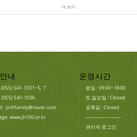
더 보기
안내
운영시간
: (055) 541-1031~5, 7
평일 : 09:00~18:00
: (055) 541-1036
토,일요일 : Closed
l : jinhfamily@naver.com
공휴일 : Closed
age: www.jh100.or.kr
———————-
관리자 로그인