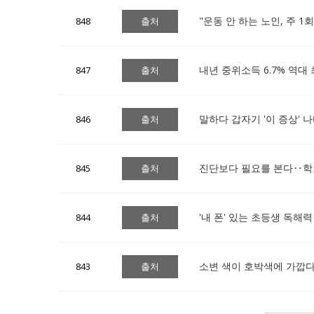
"운동 안 하는 노인, 주 
848
출처
내년 중위소득 6.7% 역대
847
출처
말하다 갑자기 '이 증상' 
846
출처
진단보다 필요를 본다‥학교
845
출처
'내 폰' 있는 초등생 독해
844
출처
소변 색이 호박색에 가깝다면
843
출처