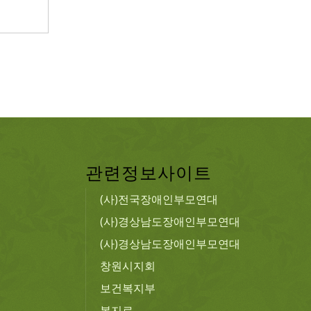
관련정보사이트
(사)전국장애인부모연대
(사)경상남도장애인부모연대
(사)경상남도장애인부모연대
창원시지회
보건복지부
복지로