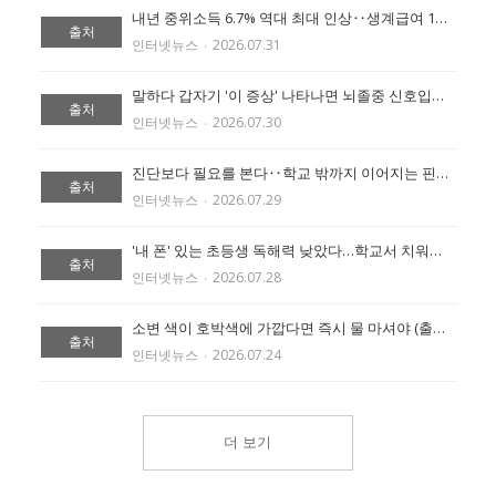
내년 중위소득 6.7% 역대 최대 인상‥생계급여 1인가구 87만원 (출처:에이블 뉴스)
출처
인터넷뉴스
‧
2026.07.31
말하다 갑자기 '이 증상' 나타나면 뇌졸중 신호입니다 (출처:에이블 뉴스)
출처
인터넷뉴스
‧
2026.07.30
진단보다 필요를 본다‥학교 밖까지 이어지는 핀란드 통합교육 (출처:에이블 뉴스)
출처
인터넷뉴스
‧
2026.07.29
'내 폰' 있는 초등생 독해력 낮았다…학교서 치워도 점수 비슷 (출처:조선일보)
출처
인터넷뉴스
‧
2026.07.28
소변 색이 호박색에 가깝다면 즉시 물 마셔야 (출처:에이블 뉴스)
출처
인터넷뉴스
‧
2026.07.24
더 보기