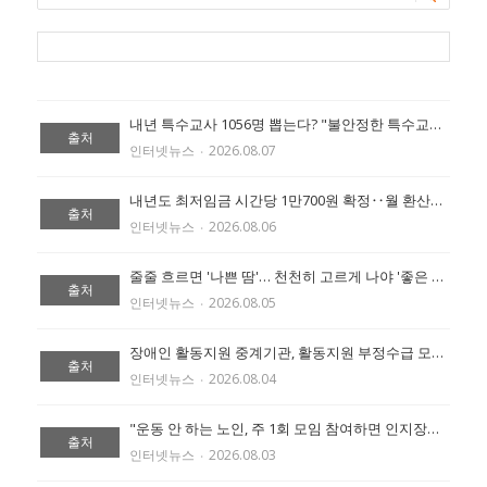
내년 특수교사 1056명 뽑는다? "불안정한 특수교육 반복" 확대 촉구 (출처:에이블 뉴스)
출처
인터넷뉴스
‧
2026.08.07
내년도 최저임금 시간당 1만700원 확정‥월 환산액 223만6300원 (출처:에이블 뉴스)
출처
인터넷뉴스
‧
2026.08.06
줄줄 흐르면 '나쁜 땀'… 천천히 고르게 나야 '좋은 땀' (출처:에이블 뉴스)
출처
인터넷뉴스
‧
2026.08.05
장애인 활동지원 중계기관, 활동지원 부정수급 모니터링 철저히 해야 (출처:에이블 뉴스)
출처
인터넷뉴스
‧
2026.08.04
"운동 안 하는 노인, 주 1회 모임 참여하면 인지장애 위험 절반 낮아" (출처:에이블 뉴스)
출처
인터넷뉴스
‧
2026.08.03