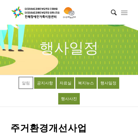
행사일정
알림
공지사항
자료실
복지뉴스
행사일정
행사사진
주거환경개선사업