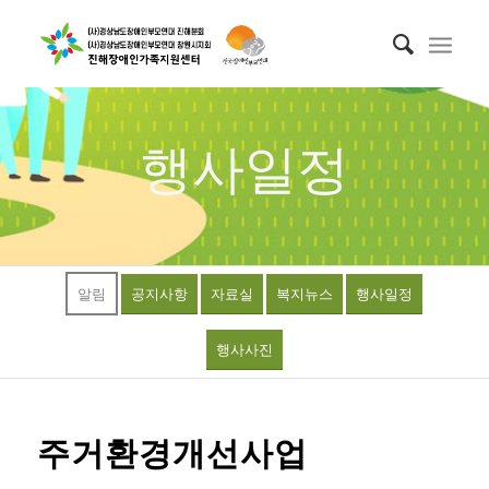
행사일정
알림
공지사항
자료실
복지뉴스
행사일정
행사사진
주거환경개선사업