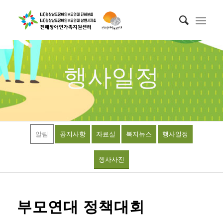
행사일정
알림
공지사항
자료실
복지뉴스
행사일정
행사사진
부모연대 정책대회