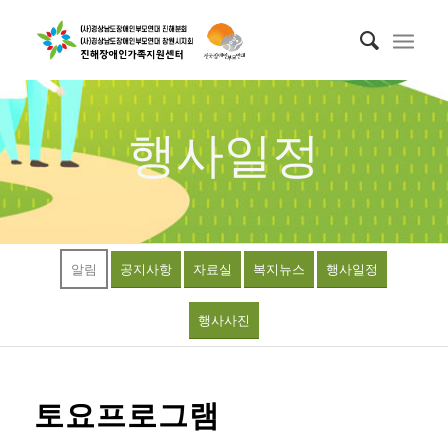
행사일정
알림
공지사항
자료실
복지뉴스
행사일정
행사사진
토요프로그램