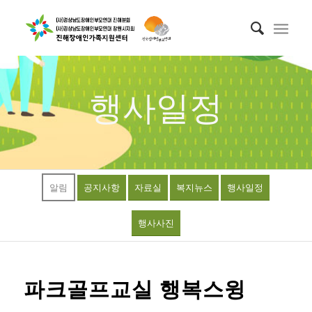
행사일정
알림
공지사항
자료실
복지뉴스
행사일정
행사사진
파크골프교실 행복스윙