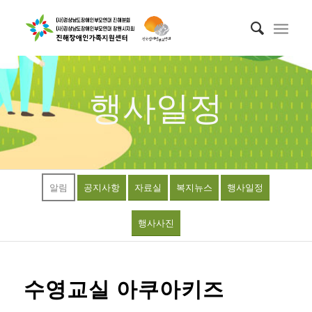
행사일정
알림
공지사항
자료실
복지뉴스
행사일정
행사사진
수영교실 아쿠아키즈