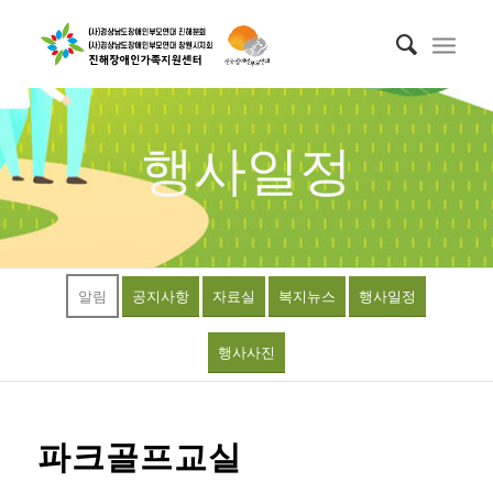
행사일정
알림
공지사항
자료실
복지뉴스
행사일정
행사사진
파크골프교실