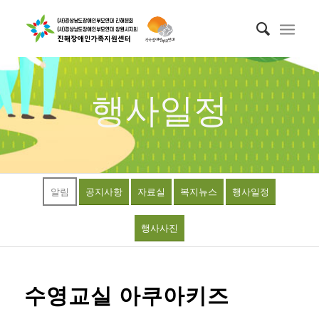
행사일정
알림
공지사항
자료실
복지뉴스
행사일정
행사사진
수영교실 아쿠아키즈