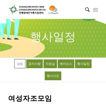
행사일정
알림
공지사항
자료실
복지뉴스
행사일정
행사사진
여성자조모임