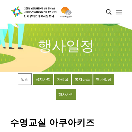
행사일정
알림
공지사항
자료실
복지뉴스
행사일정
행사사진
수영교실 아쿠아키즈