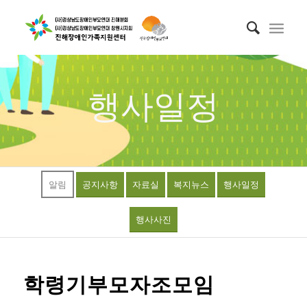
행사일정
알림
공지사항
자료실
복지뉴스
행사일정
행사사진
학령기부모자조모임