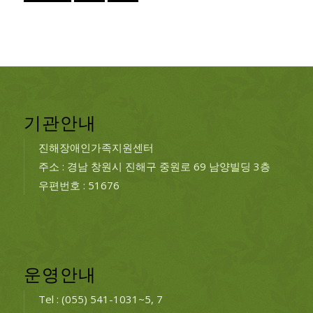
기관안내
진해장애인가족지원센터
주소 : 경남 창원시 진해구 중원로 69 남양빌딩 3층
우편번호 : 51676
운영안내
Tel : (055) 541-1031~5, 7