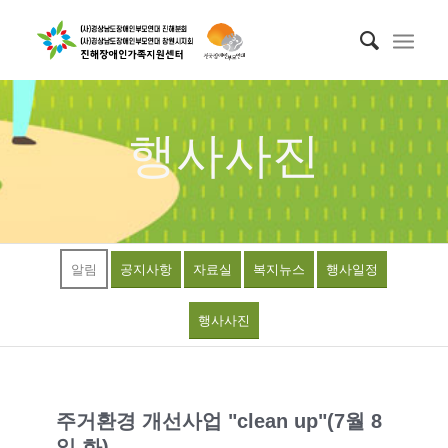
행사사진
알림
공지사항
자료실
복지뉴스
행사일정
행사사진
주거환경 개선사업 "clean up"(7월 8
일 화)