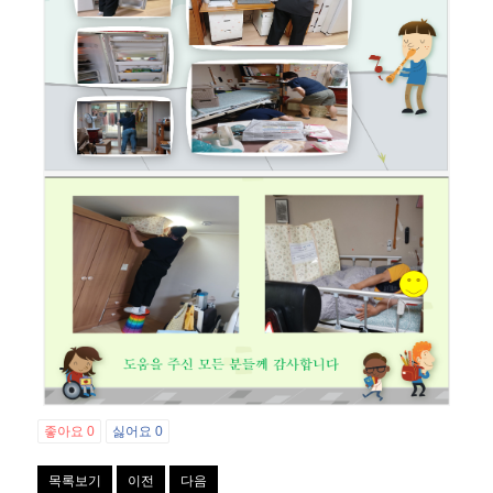
좋아요
0
싫어요
0
목록보기
이전
다음