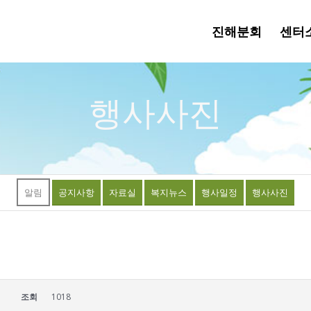
진해분회
센터
행사사진
알림
공지사항
자료실
복지뉴스
행사일정
행사사진
조회
1018