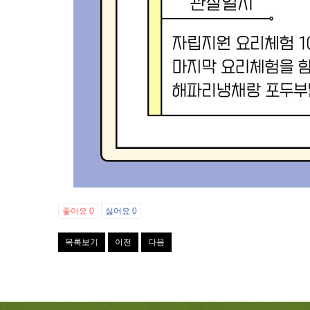
좋아요
0
싫어요
0
목록보기
이전
다음