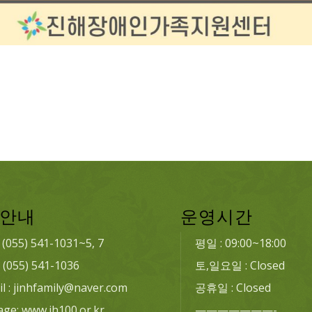
안내
운영시간
: (055) 541-1031~5, 7
평일 : 09:00~18:00
: (055) 541-1036
토,일요일 : Closed
l : jinhfamily@naver.com
공휴일 : Closed
age: www.jh100.or.kr
———————-