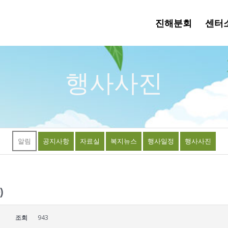
진해분회
센터
행사사진
알림
공지사항
자료실
복지뉴스
행사일정
행사사진
)
조회
943