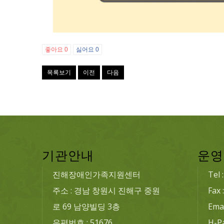
좋아요
0
싫어요
0
목록보기
이전
다음
기관안내
운영
진해장애인가족지원센터
Tel 
주소 : 경남 창원시 진해구 중원
Fax 
로 69 남양빌딩 3층
Emai
우편번호 : 51676
H-P