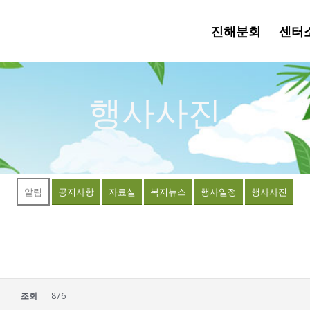
진해분회
센터
행사사진
알림
공지사항
자료실
복지뉴스
행사일정
행사사진
조회
876