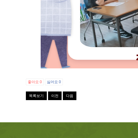
좋아요
0
싫어요
0
목록보기
이전
다음