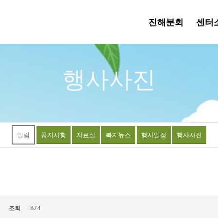
진해분회
센터
행사사진
알림
공지사항
자료실
복지뉴스
행사일정
행사사진
조회
874