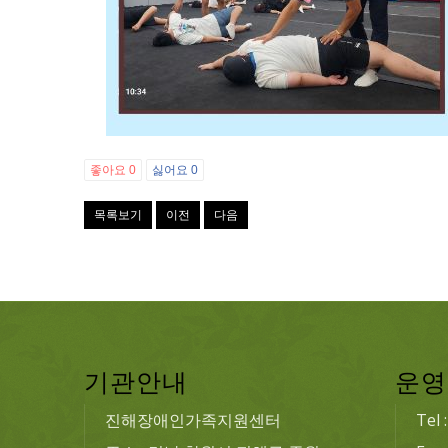
좋아요
0
싫어요
0
목록보기
이전
다음
기관안내
운영
진해장애인가족지원센터
Tel 