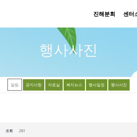
진해분회
센터
행사사진
알림
공지사항
자료실
복지뉴스
행사일정
행사사진
조회
281