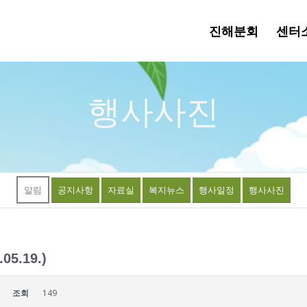
진해분회
센터
행사사진
알림
공지사항
자료실
복지뉴스
행사일정
행사사진
.19.)
조회
149