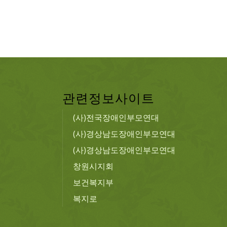
관련정보사이트
(사)전국장애인부모연대
(사)경상남도장애인부모연대
(사)경상남도장애인부모연대
창원시지회
보건복지부
복지로