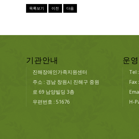
목록보기
이전
다음
기관안내
운영
진해장애인가족지원센터
Tel 
주소 : 경남 창원시 진해구 중원
Fax 
로 69 남양빌딩 3층
Emai
우편번호 : 51676
H-P