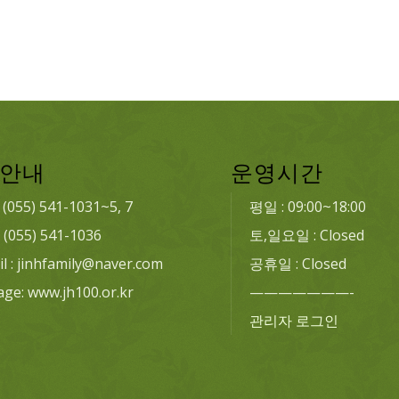
안내
운영시간
: (055) 541-1031~5, 7
평일 : 09:00~18:00
: (055) 541-1036
토,일요일 : Closed
l : jinhfamily@naver.com
공휴일 : Closed
age: www.jh100.or.kr
———————-
관리자 로그인