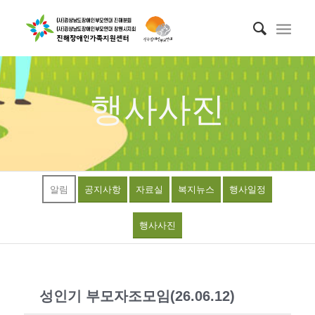
행사사진
알림
공지사항
자료실
복지뉴스
행사일정
행사사진
성인기 부모자조모임(26.06.12)