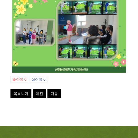
좋아요
0
싫어요
0
목록보기
이전
다음