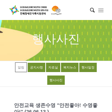
행사사진
알림
공지사항
자료실
복지뉴스
행사일정
행사사진
안전교육 생존수영 "안전좋아! 수영좋
아!" (26.06.13.)