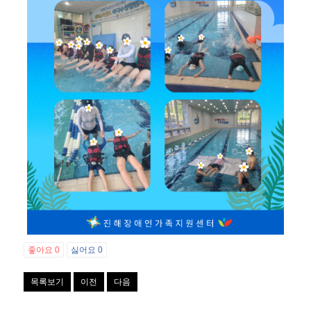
좋아요
0
싫어요
0
목록보기
이전
다음