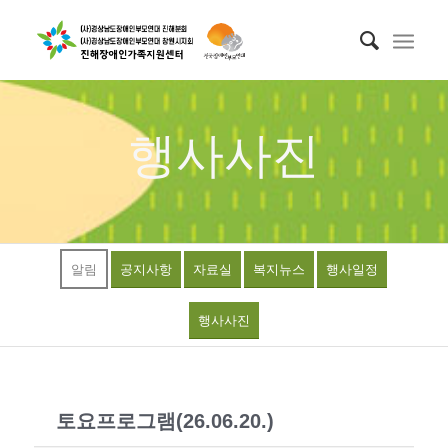
행사사진
알림
공지사항
자료실
복지뉴스
행사일정
행사사진
토요프로그램(26.06.20.)