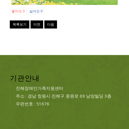
좋아요
0
싫어요
0
목록보기
이전
다음
기관안내
진해장애인가족지원센터
주소 : 경남 창원시 진해구 중원로 69 남양빌딩 3층
우편번호 : 51676