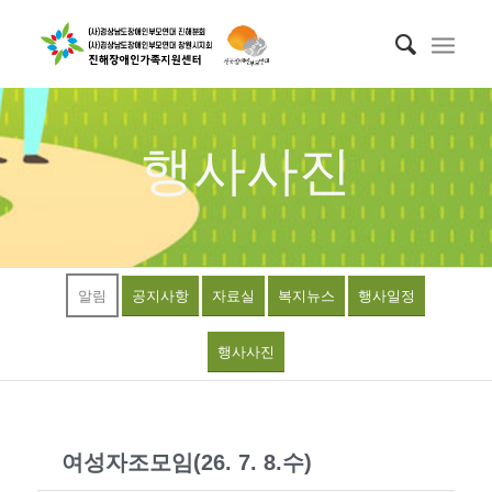
행사사진
알림
공지사항
자료실
복지뉴스
행사일정
행사사진
여성자조모임(26. 7. 8.수)