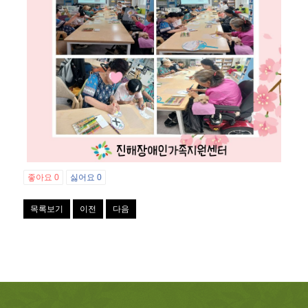
좋아요
0
싫어요
0
목록보기
이전
다음