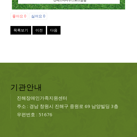
좋아요
0
싫어요
0
목록보기
이전
다음
기관안내
진해장애인가족지원센터
주소 : 경남 창원시 진해구 중원로 69 남양빌딩 3층
우편번호 : 51676