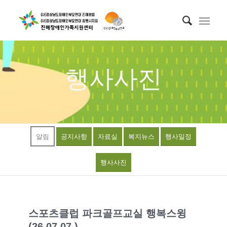
행사사진
알림
공지사항
자료실
복지뉴스
행사일정
행사사진
스포츠클럽 파크골프교실 행복스윙
(26.07.07.)