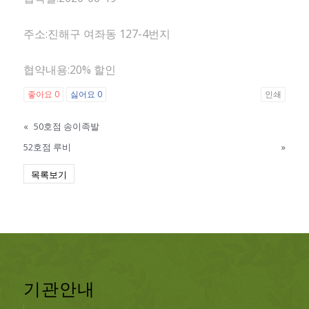
주소:진해구 여좌동 127-4번지
협약내용:20% 할인
좋아요
0
싫어요
0
인쇄
«
50호점 송이족발
52호점 루비
»
목록보기
기관안내