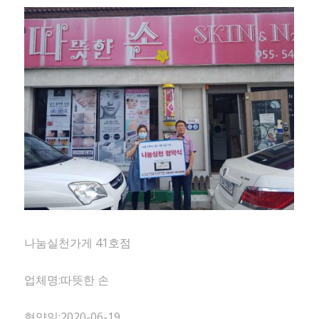
나눔실천가게 41호점
업체명:따뜻한 손
협약일:2020-06-19