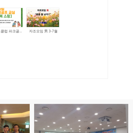
스포츠클럽 파크골프교실 행복스윙(26.08.04.)
자조모임 男 3-7월