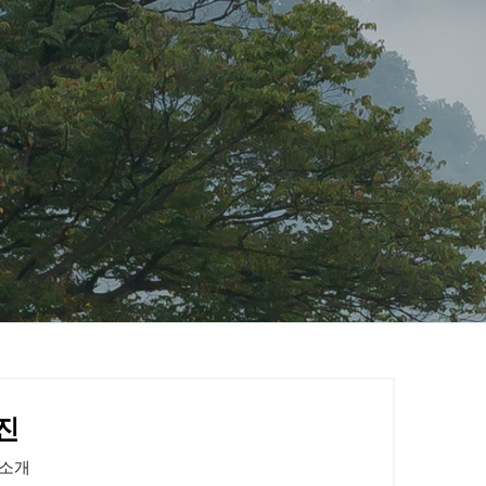
진
 소개