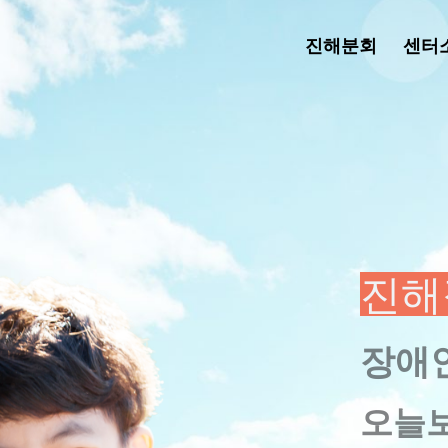
진해분회
센터
진해
장애
오늘보