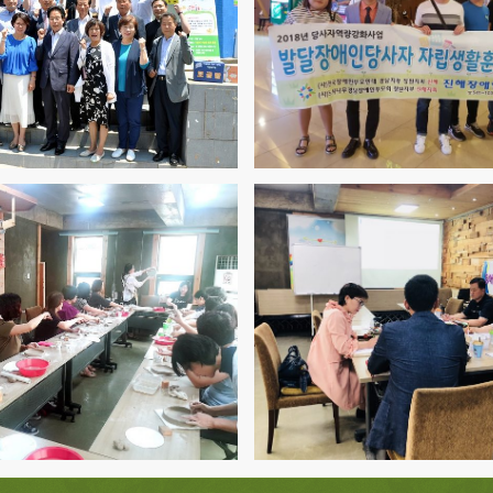
나눔곳간
가족 당사자역량
자조모임
사례 사례관리