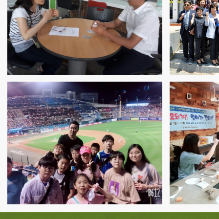
공
가족 
가족 가족상담및정보제
가족 비장애형제자매
가족 