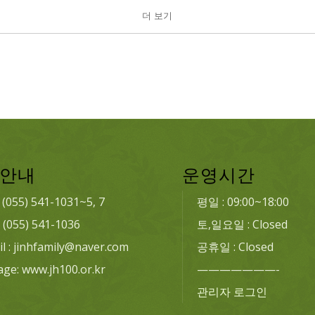
더 보기
안내
운영시간
: (055) 541-1031~5, 7
평일 : 09:00~18:00
: (055) 541-1036
토,일요일 : Closed
l : jinhfamily@naver.com
공휴일 : Closed
age: www.jh100.or.kr
———————-
관리자 로그인