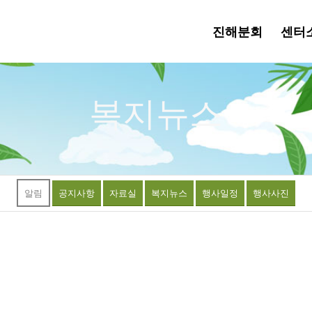
진해분회
센터
복지뉴스
알림
공지사항
자료실
복지뉴스
행사일정
행사사진