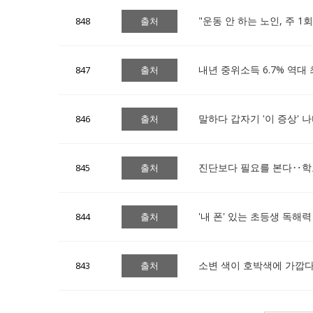
"운동 안 하는 노인, 주 
848
출처
내년 중위소득 6.7% 역대
847
출처
말하다 갑자기 '이 증상' 
846
출처
진단보다 필요를 본다‥학교
845
출처
'내 폰' 있는 초등생 독해
844
출처
소변 색이 호박색에 가깝다면
843
출처