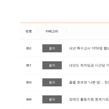
번호
카테고리
내년 특수교사 1056명 뽑
852
출처
내년도 최저임금 시간당 1만
851
출처
줄줄 흐르면 '나쁜 땀'… 천
850
출처
장애인 활동지원 중계기관,
849
출처