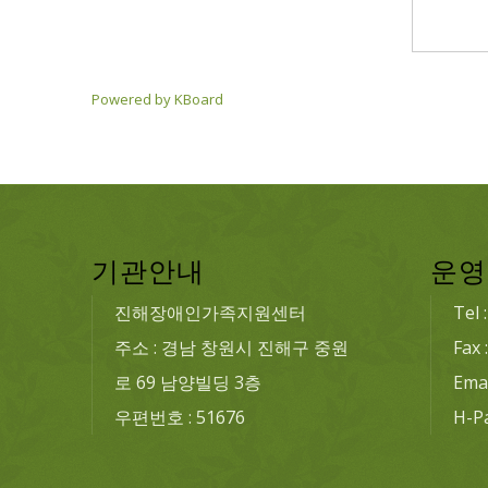
Powered by KBoard
기관안내
운영
진해장애인가족지원센터
Tel 
주소 : 경남 창원시 진해구 중원
Fax 
로 69 남양빌딩 3층
Emai
우편번호 : 51676
H-P