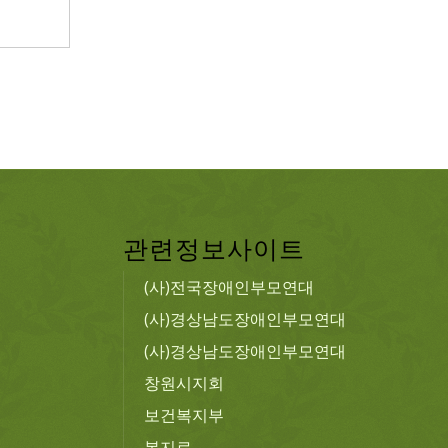
관련정보사이트
(사)전국장애인부모연대
(사)경상남도장애인부모연대
(사)경상남도장애인부모연대
창원시지회
보건복지부
복지로