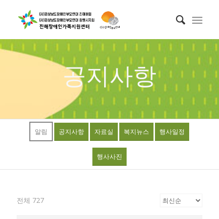
공지사항
알림
공지사항
자료실
복지뉴스
행사일정
행사사진
전체 727