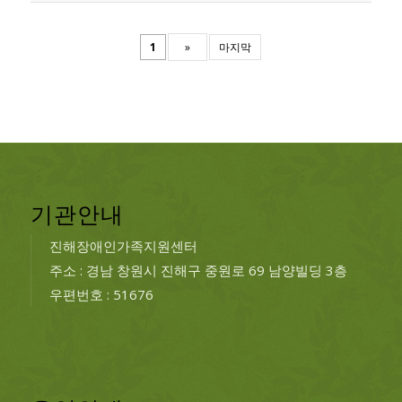
1
»
마지막
기관안내
진해장애인가족지원센터
주소 : 경남 창원시 진해구 중원로 69 남양빌딩 3층
우편번호 : 51676