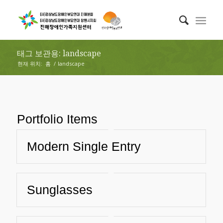
태그 보관용: landscape
현재 위치:
홈
/
landscape
Portfolio Items
Modern Single Entry
Sunglasses